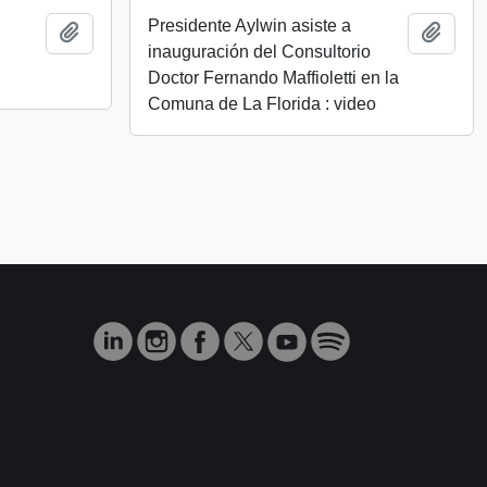
Presidente Aylwin asiste a
Añadir al portapapeles
Añadi
a
inauguración del Consultorio
Doctor Fernando Maffioletti en la
Comuna de La Florida : video