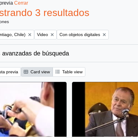
 previa
Cerrar
trando 3 resultados
iones
Remove filter:
Remove filter:
ntiago, Chile)
Video
Con objetos digitales
 avanzadas de búsqueda
sta previa
Card view
Table view