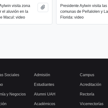
Aylwin visita zona
Presidente Aylwin visita las
Añadir al portapapeles
 el aluvión en la
comunas de Peñalolen y L
e Macul: video
Florida: video
as Sociales
Admisión
Campus
ho
Estudiantes
Acreditación
mía y Negocios
Alumni UAH
Rectoría
ción
Académicos
Vicerrectorías