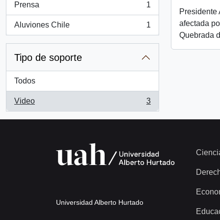
Prensa
1
, 1 resultados
Presidente 
afectada por
Aluviones Chile
1
, 1 resultados
Quebrada d
Tipo de soporte
Todos
Video
3
, 3 resultados
Cienci
Derec
Econo
Universidad Alberto Hurtado
Educa