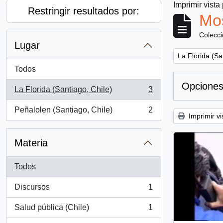
Imprimir vista
Restringir resultados por:
Mos
Colecc
Lugar
Remove filter:
La Florida (Sa
Todos
Opciones
La Florida (Santiago, Chile)
3
, 3 resultados
Peñalolen (Santiago, Chile)
2
, 2 resultados
Imprimir vi
Materia
Todos
Discursos
1
, 1 resultados
Salud pública (Chile)
1
, 1 resultados