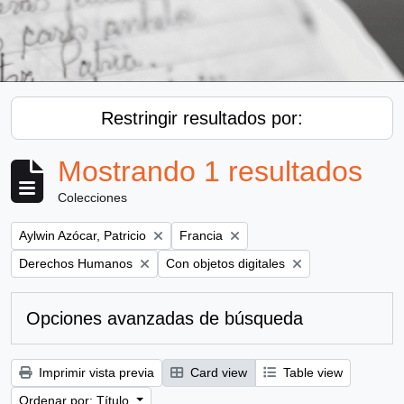
Restringir resultados por:
Mostrando 1 resultados
Colecciones
Remove filter:
Remove filter:
Aylwin Azócar, Patricio
Francia
Remove filter:
Remove filter:
Derechos Humanos
Con objetos digitales
Opciones avanzadas de búsqueda
Imprimir vista previa
Card view
Table view
Ordenar por: Título