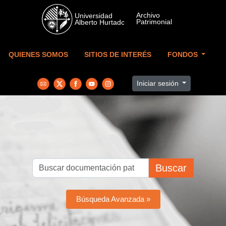
Skip to main content
QUIENES SOMOS
SITIOS DE INTERÉS
FONDOS
Iniciar sesión
Buscar
Búsqueda Avanzada »