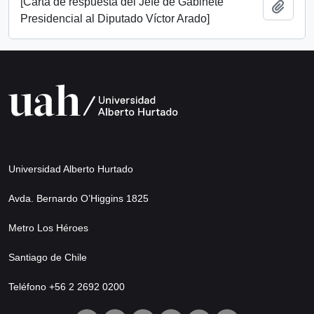
[Carta de respuesta del Jefe de Gabinete
Añadi
Presidencial al Diputado Víctor Arado]
Universidad Alberto Hurtado
Avda. Bernardo O’Higgins 1825
Metro Los Héroes
Santiago de Chile
Teléfono +56 2 2692 0200