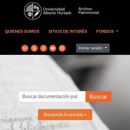
Skip to main content
QUIENES SOMOS
SITIOS DE INTERÉS
FONDOS
Iniciar sesión
Buscar
Búsqueda Avanzada »