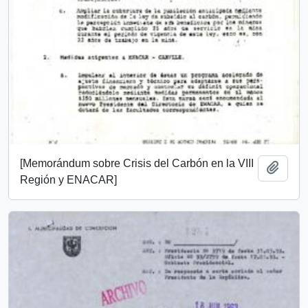
[Memorándum sobre Crisis del Carbón en la VIII
Add t
Región y ENACAR]