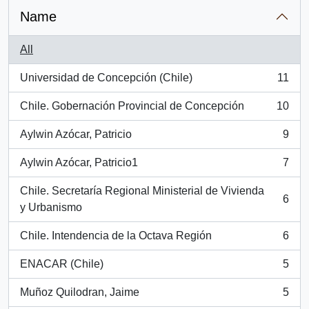
Name
All
Universidad de Concepción (Chile)
11
, 11 results
Chile. Gobernación Provincial de Concepción
10
, 10 results
Aylwin Azócar, Patricio
9
, 9 results
Aylwin Azócar, Patricio1
7
, 7 results
Chile. Secretaría Regional Ministerial de Vivienda
6
, 6 results
y Urbanismo
Chile. Intendencia de la Octava Región
6
, 6 results
ENACAR (Chile)
5
, 5 results
Muñoz Quilodran, Jaime
5
, 5 results