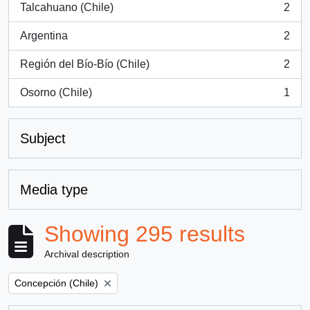
Talcahuano (Chile)
2
, 2 results
Argentina
2
, 2 results
Región del Bío-Bío (Chile)
2
, 2 results
Osorno (Chile)
1
, 1 results
Subject
Media type
Showing 295 results
Archival description
Remove filter:
Concepción (Chile)