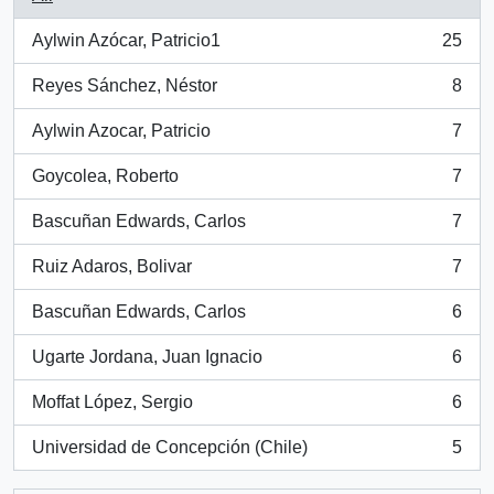
Aylwin Azócar, Patricio1
25
, 25 results
Reyes Sánchez, Néstor
8
, 8 results
Aylwin Azocar, Patricio
7
, 7 results
Goycolea, Roberto
7
, 7 results
Bascuñan Edwards, Carlos
7
, 7 results
Ruiz Adaros, Bolivar
7
, 7 results
Bascuñan Edwards, Carlos
6
, 6 results
Ugarte Jordana, Juan Ignacio
6
, 6 results
Moffat López, Sergio
6
, 6 results
Universidad de Concepción (Chile)
5
, 5 results