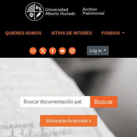
Skip to main content
QUIENES SOMOS
SITIOS DE INTERÉS
FONDOS
Log in
Buscar
Búsqueda Avanzada »