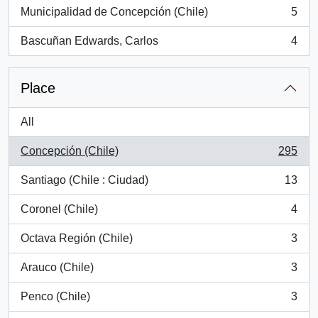
Municipalidad de Concepción (Chile)
5
, 5 results
Bascuñan Edwards, Carlos
4
, 4 results
Place
All
Concepción (Chile)
295
, 295 results
Santiago (Chile : Ciudad)
13
, 13 results
Coronel (Chile)
4
, 4 results
Octava Región (Chile)
3
, 3 results
Arauco (Chile)
3
, 3 results
Penco (Chile)
3
, 3 results