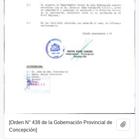
[Orden N° 438 de la Gobernación Provincial de
Add t
Concepción]