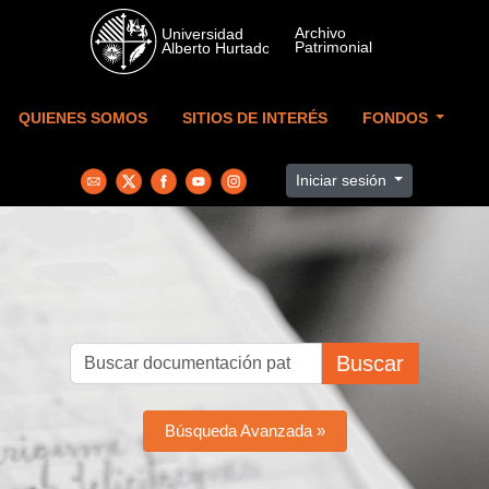
Skip to main content
QUIENES SOMOS
SITIOS DE INTERÉS
FONDOS
Iniciar sesión
Buscar
Búsqueda Avanzada »