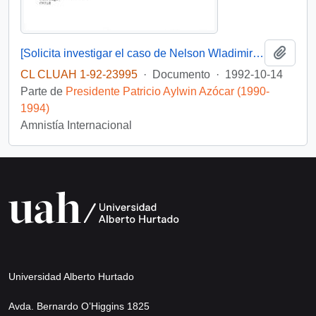
Añadi
[Solicita investigar el caso de Nelson Wladimiro Curiñir]
CL CLUAH 1-92-23995
·
Documento
·
1992-10-14
Parte de
Presidente Patricio Aylwin Azócar (1990-
1994)
Amnistía Internacional
Universidad Alberto Hurtado
Avda. Bernardo O’Higgins 1825