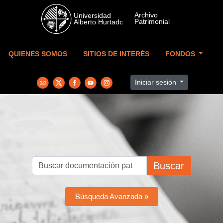
Skip to main content
QUIENES SOMOS
SITIOS DE INTERÉS
FONDOS
Iniciar sesión
Buscar
Búsqueda Avanzada »