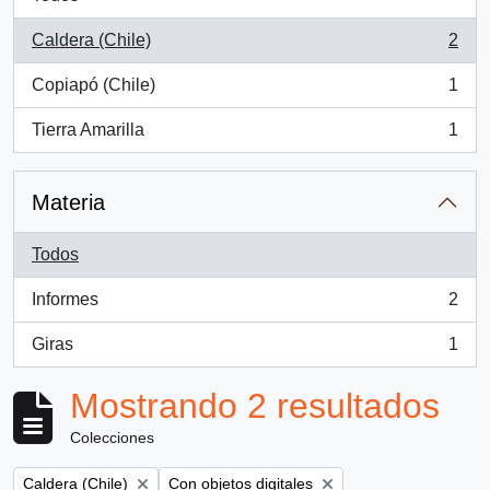
Caldera (Chile)
2
, 2 resultados
Copiapó (Chile)
1
, 1 resultados
Tierra Amarilla
1
, 1 resultados
Materia
Todos
Informes
2
, 2 resultados
Giras
1
, 1 resultados
Mostrando 2 resultados
Colecciones
Remove filter:
Remove filter:
Caldera (Chile)
Con objetos digitales