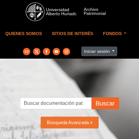
Skip to main content
QUIENES SOMOS
SITIOS DE INTERÉS
FONDOS
Iniciar sesión
Buscar
Búsqueda Avanzada »