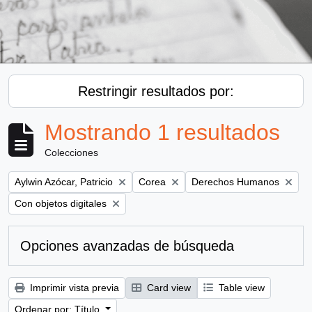
Restringir resultados por:
Mostrando 1 resultados
Colecciones
Remove filter:
Remove filter:
Remove filter:
Aylwin Azócar, Patricio
Corea
Derechos Humanos
Remove filter:
Con objetos digitales
Opciones avanzadas de búsqueda
Imprimir vista previa
Card view
Table view
Ordenar por: Título