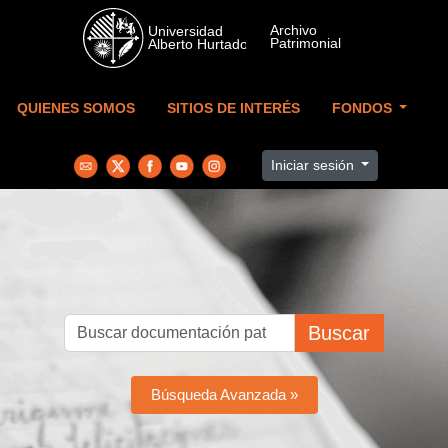
Skip to main content
QUIENES SOMOS
SITIOS DE INTERÉS
FONDOS
Iniciar sesión
Buscar
Búsqueda Avanzada »