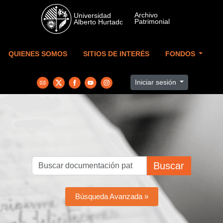
Skip to main content
QUIENES SOMOS
SITIOS DE INTERÉS
FONDOS
Iniciar sesión
Buscar
Búsqueda Avanzada »