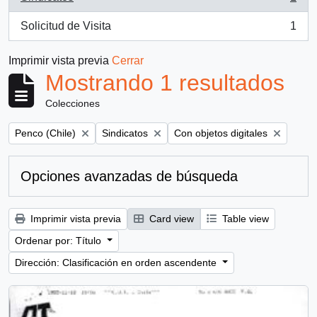
, 1 resultados
Solicitud de Visita
1
, 1 resultados
Imprimir vista previa
Cerrar
Mostrando 1 resultados
Colecciones
Remove filter:
Remove filter:
Remove filter:
Penco (Chile)
Sindicatos
Con objetos digitales
Opciones avanzadas de búsqueda
Imprimir vista previa
Card view
Table view
Ordenar por: Título
Dirección: Clasificación en orden ascendente