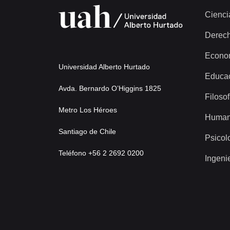
Cienci
Derec
Econo
Universidad Alberto Hurtado
Educa
Avda. Bernardo O’Higgins 1825
Filosof
Metro Los Héroes
Human
Santiago de Chile
Psicol
Teléfono +56 2 2692 0200
Ingeni