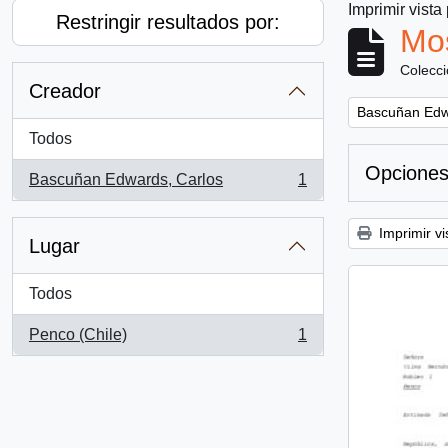
Imprimir vista
Restringir resultados por:
Mos
Colecc
Creador
Remove filter:
Bascuñan Edw
Todos
Opciones
Bascuñan Edwards, Carlos
1
, 1 resultados
Imprimir vi
Lugar
Todos
Penco (Chile)
1
, 1 resultados