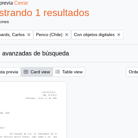
 previa
Cerrar
trando 1 resultados
iones
Remove filter:
Remove filter:
ards, Carlos
Penco (Chile)
Con objetos digitales
 avanzadas de búsqueda
sta previa
Card view
Table view
Orde