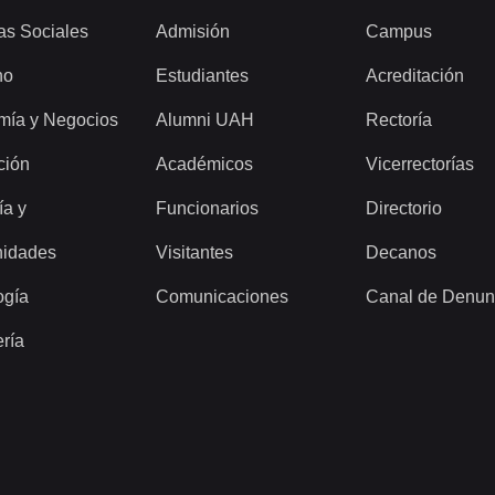
as Sociales
Admisión
Campus
ho
Estudiantes
Acreditación
mía y Negocios
Alumni UAH
Rectoría
ción
Académicos
Vicerrectorías
ía y
Funcionarios
Directorio
idades
Visitantes
Decanos
ogía
Comunicaciones
Canal de Denun
ería