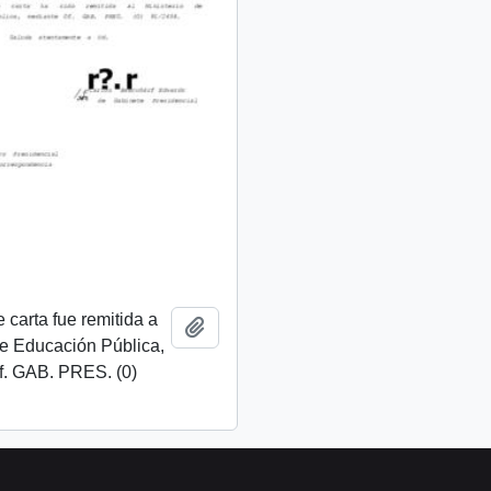
 carta fue remitida a
Añadir al portapapeles
de Educación Pública,
f. GAB. PRES. (0)