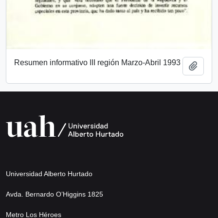
Resumen informativo III región Marzo-Abril 1993
Añadi
Universidad Alberto Hurtado
Avda. Bernardo O’Higgins 1825
Metro Los Héroes