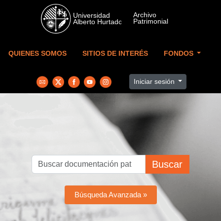
Skip to main content
QUIENES SOMOS
SITIOS DE INTERÉS
FONDOS
Iniciar sesión
Buscar
Búsqueda Avanzada »