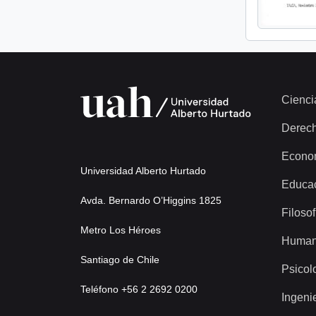
Cienci
Derec
Econo
Universidad Alberto Hurtado
Educa
Avda. Bernardo O’Higgins 1825
Filosof
Metro Los Héroes
Human
Santiago de Chile
Psicol
Teléfono +56 2 2692 0200
Ingeni