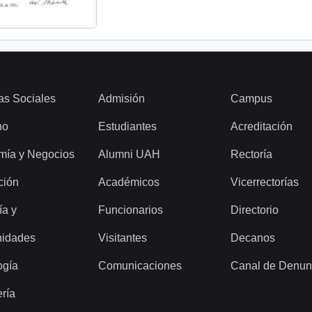
as Sociales
Admisión
Campus
ho
Estudiantes
Acreditación
mía y Negocios
Alumni UAH
Rectoría
ción
Académicos
Vicerrectorías
ía y
Funcionarios
Directorio
idades
Visitantes
Decanos
ogía
Comunicaciones
Canal de Denun
ería