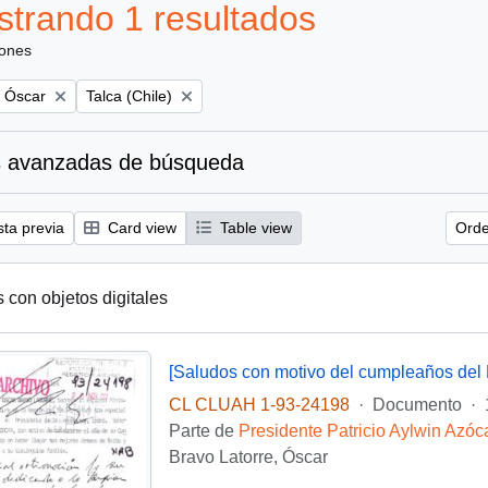
trando 1 resultados
iones
Remove filter:
, Óscar
Talca (Chile)
 avanzadas de búsqueda
sta previa
Card view
Table view
Orde
s con objetos digitales
[Saludos con motivo del cumpleaños del 
CL CLUAH 1-93-24198
·
Documento
·
Parte de
Presidente Patricio Aylwin Azóc
Bravo Latorre, Óscar