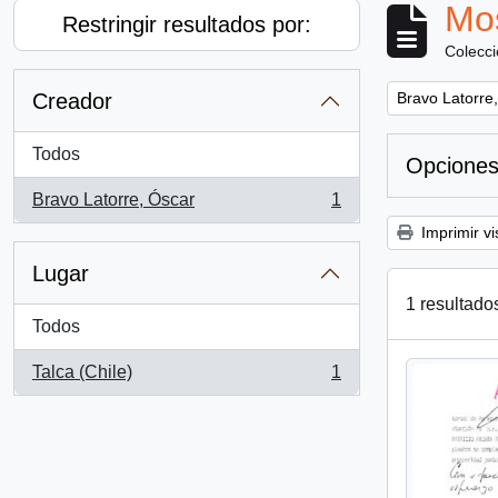
Mos
Restringir resultados por:
Colecc
Remove filter:
Creador
Bravo Latorre
Todos
Opciones
Bravo Latorre, Óscar
1
, 1 resultados
Imprimir vi
Lugar
1 resultado
Todos
Talca (Chile)
1
, 1 resultados