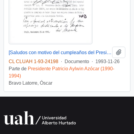
Añadi
[Saludos con motivo del cumpleaños del Presidente]
CL CLUAH 1-93-24198
·
Documento
·
1993-11-26
Parte de
Presidente Patricio Aylwin Azócar (1990-
1994)
Bravo Latorre, Óscar