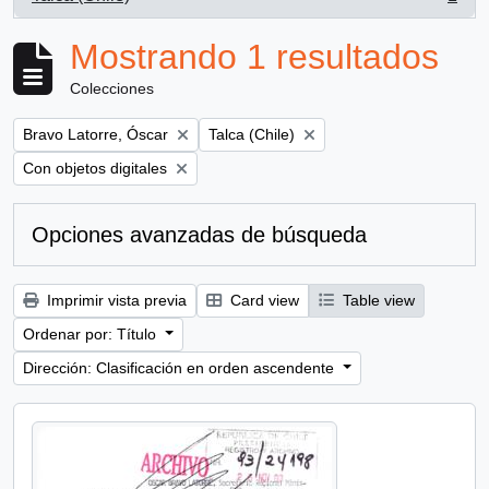
, 1 resultados
Mostrando 1 resultados
Colecciones
Remove filter:
Remove filter:
Bravo Latorre, Óscar
Talca (Chile)
Remove filter:
Con objetos digitales
Opciones avanzadas de búsqueda
Imprimir vista previa
Card view
Table view
Ordenar por: Título
Dirección: Clasificación en orden ascendente