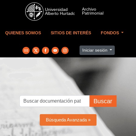
Skip to main content
QUIENES SOMOS
SITIOS DE INTERÉS
FONDOS
Iniciar sesión
Buscar
Búsqueda Avanzada »