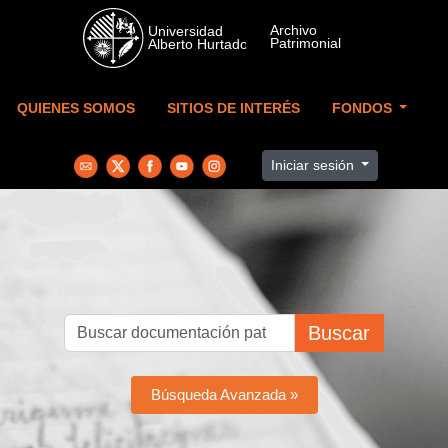
Skip to main content
QUIENES SOMOS
SITIOS DE INTERÉS
FONDOS
Iniciar sesión
Buscar
Búsqueda Avanzada »