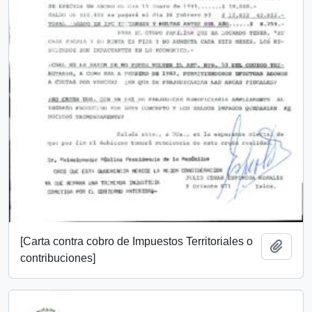
[Carta contra cobro de Impuestos Territoriales o
Añadi
contribuciones]