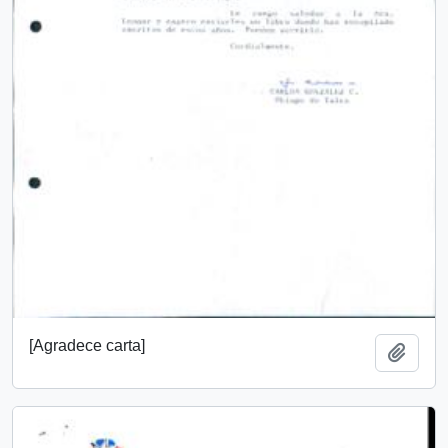
[Agradece carta]
Añadi