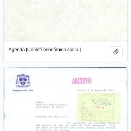
Agenda [Comité económico social]
Añadi