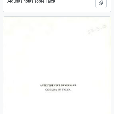
Algunas notas sobre Talca
Añadi