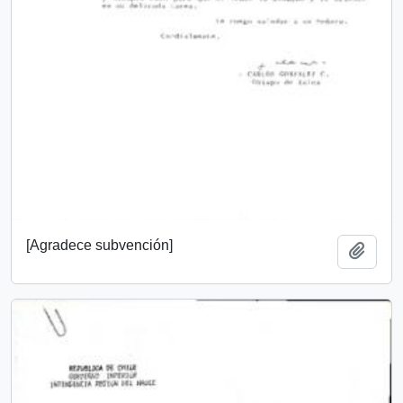
[Agradece subvención]
Añadi