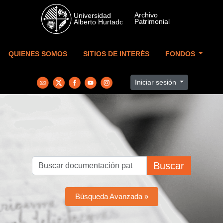
Skip to main content
QUIENES SOMOS
SITIOS DE INTERÉS
FONDOS
Iniciar sesión
Buscar
Búsqueda Avanzada »