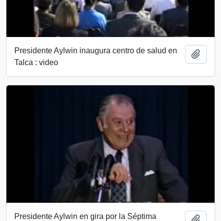
Presidente Aylwin inaugura centro de salud en
Añadi
Talca : video
Presidente Aylwin en gira por la Séptima
Añadi