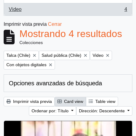
Video
4
, 4 resultados
Imprimir vista previa
Cerrar
Mostrando 4 resultados
Colecciones
Remove filter:
Remove filter:
Remove filter:
Talca (Chile)
Salud pública (Chile)
Video
Remove filter:
Con objetos digitales
Opciones avanzadas de búsqueda
Imprimir vista previa
Card view
Table view
Ordenar por: Título
Dirección: Descendente