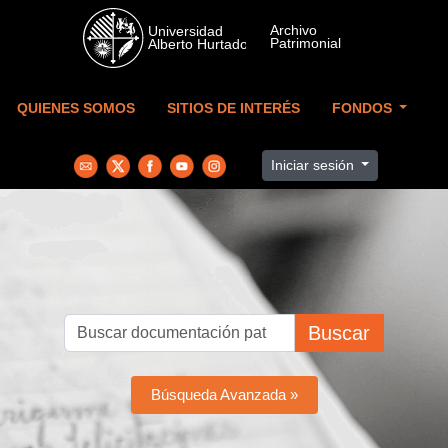
Skip to main content
QUIENES SOMOS
SITIOS DE INTERÉS
FONDOS
Iniciar sesión
Buscar
Búsqueda Avanzada »