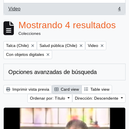
Video
4
, 4 resultados
Mostrando 4 resultados
Colecciones
Remove filter:
Remove filter:
Remove filter:
Talca (Chile)
Salud pública (Chile)
Video
Remove filter:
Con objetos digitales
Opciones avanzadas de búsqueda
Imprimir vista previa
Card view
Table view
Ordenar por: Título
Dirección: Descendente