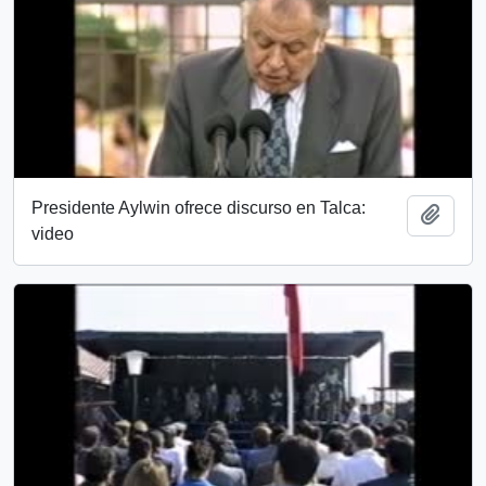
Presidente Aylwin ofrece discurso en Talca:
Añadi
video