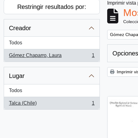
Imprimir vista
Restringir resultados por:
Mos
Colecc
Creador
Remove filter:
Gómez Chapar
Todos
Opciones
Gómez Chaparro, Laura
1
, 1 resultados
Imprimir vi
Lugar
Todos
Talca (Chile)
1
, 1 resultados