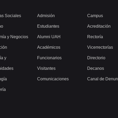
as Sociales
Admisión
Campus
ho
Estudiantes
Acreditación
mía y Negocios
Alumni UAH
Rectoría
ción
Académicos
Vicerrectorías
ía y
Funcionarios
Directorio
idades
Visitantes
Decanos
ogía
Comunicaciones
Canal de Denun
ería