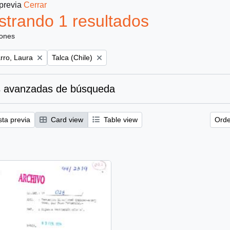
 previa
Cerrar
trando 1 resultados
iones
Remove filter:
ro, Laura
Talca (Chile)
 avanzadas de búsqueda
sta previa
Card view
Table view
Orde