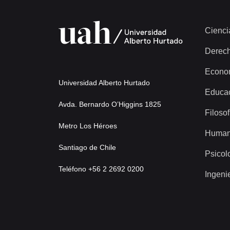
Cienci
Derec
Econo
Universidad Alberto Hurtado
Educa
Avda. Bernardo O’Higgins 1825
Filosof
Metro Los Héroes
Human
Santiago de Chile
Psicol
Teléfono +56 2 2692 0200
Ingeni