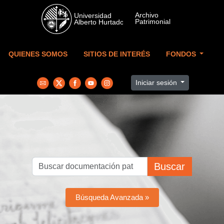
Skip to main content
QUIENES SOMOS
SITIOS DE INTERÉS
FONDOS
Iniciar sesión
Buscar
Búsqueda Avanzada »