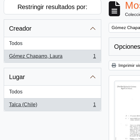
Mos
Restringir resultados por:
Colecc
Remove filter:
Creador
Gómez Chapar
Todos
Opciones
Gómez Chaparro, Laura
1
, 1 resultados
Imprimir vi
Lugar
Todos
Talca (Chile)
1
, 1 resultados