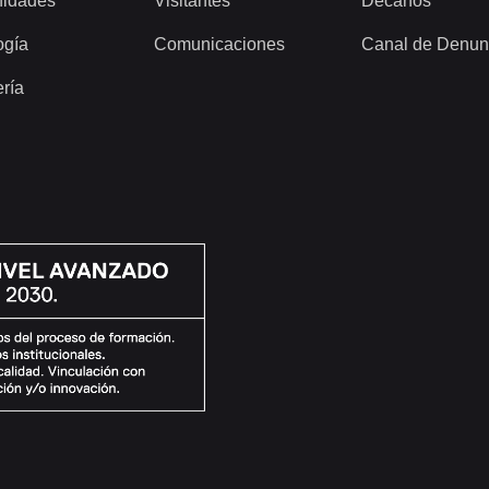
idades
Visitantes
Decanos
ogía
Comunicaciones
Canal de Denun
ería