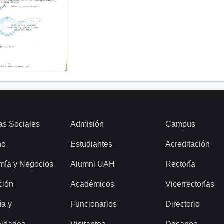
as Sociales
Admisión
Campus
ho
Estudiantes
Acreditación
mía y Negocios
Alumni UAH
Rectoría
ción
Académicos
Vicerrectorías
ía y
Funcionarios
Directorio