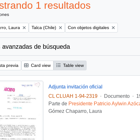
trando 1 resultados
iones
Remove filter:
Remove filter:
ro, Laura
Talca (Chile)
Con objetos digitales
 avanzadas de búsqueda
sta previa
Card view
Table view
Adjunta invitación oficial
CL CLUAH 1-94-2319
·
Documento
·
1
Parte de
Presidente Patricio Aylwin Azóc
Gómez Chaparro, Laura