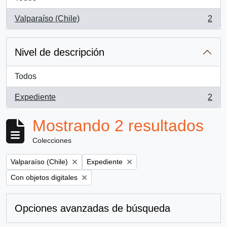
Valparaíso (Chile)
2
, 2 resultados
Nivel de descripción
Todos
Expediente
2
, 2 resultados
Mostrando 2 resultados
Colecciones
Remove filter:
Remove filter:
Valparaíso (Chile)
Expediente
Remove filter:
Con objetos digitales
Opciones avanzadas de búsqueda