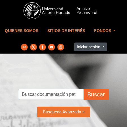
Skip to main content
QUIENES SOMOS
SITIOS DE INTERÉS
FONDOS
Iniciar sesión
Buscar
Búsqueda Avanzada »