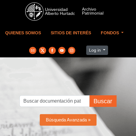
Skip to main content
QUIENES SOMOS
SITIOS DE INTERÉS
FONDOS
Log in
Buscar
Búsqueda Avanzada »