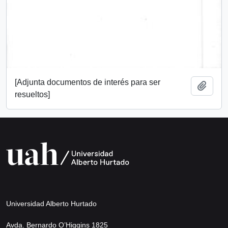
[Adjunta documentos de interés para ser
Add t
resueltos]
Universidad Alberto Hurtado
Avda. Bernardo O’Higgins 1825