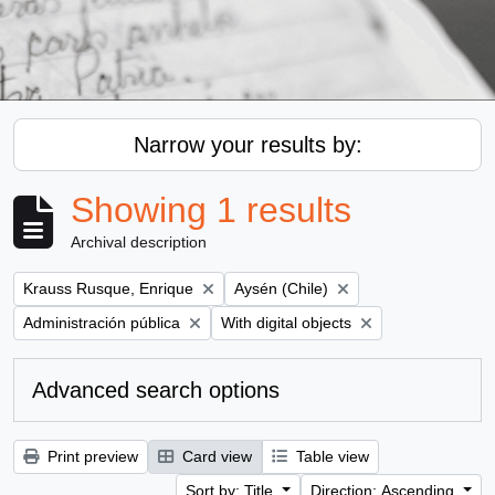
Narrow your results by:
Showing 1 results
Archival description
Remove filter:
Remove filter:
Krauss Rusque, Enrique
Aysén (Chile)
Remove filter:
Remove filter:
Administración pública
With digital objects
Advanced search options
Print preview
Card view
Table view
Sort by: Title
Direction: Ascending