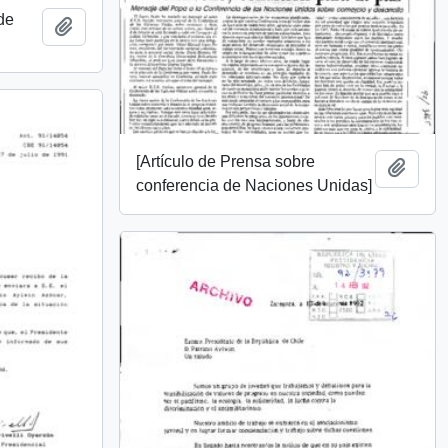
 de
Añadir al portapapeles
[Artículo de Prensa sobre
Añadi
conferencia de Naciones Unidas]