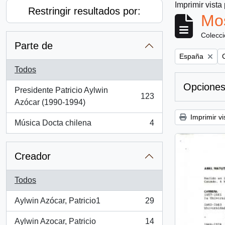
Imprimir vista
Restringir resultados por:
Mos
Colecc
Parte de
Remove filter:
R
España
Todos
Opciones
Presidente Patricio Aylwin
123
, 123 resultados
Azócar (1990-1994)
Imprimir vi
Música Docta chilena
4
, 4 resultados
Creador
Todos
Aylwin Azócar, Patricio1
29
, 29 resultados
Aylwin Azocar, Patricio
14