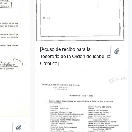
[Acuso de recibo para la
Añadi
Tesorería de la Orden de Isabel la
Católica]
Añadir al portapapeles