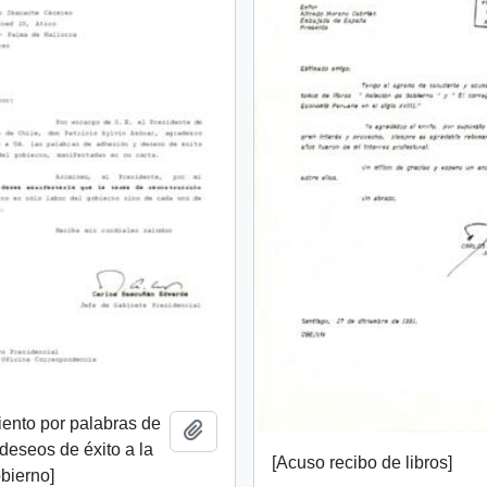
ento por palabras de
Añadir al portapapeles
deseos de éxito a la
[Acuso recibo de libros]
obierno]