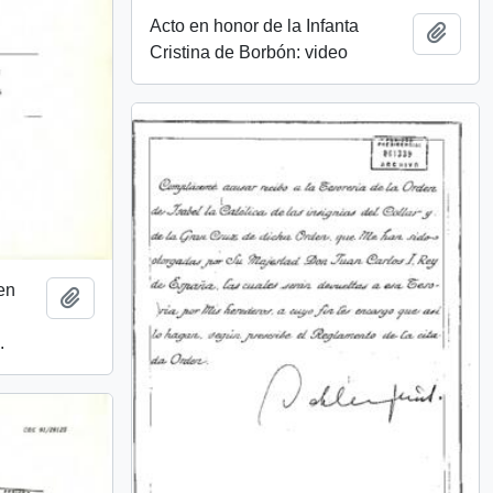
Acto en honor de la Infanta
Añadi
Cristina de Borbón: video
en
Añadir al portapapeles
.