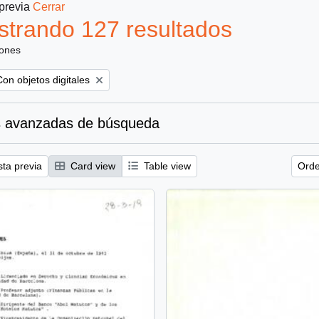
 previa
Cerrar
trando 127 resultados
iones
emove filter:
Con objetos digitales
 avanzadas de búsqueda
sta previa
Card view
Table view
Orde