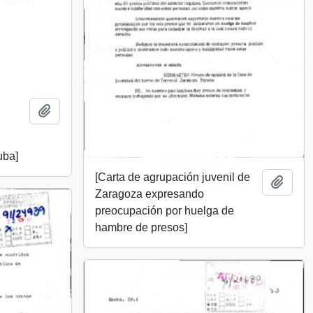
Añadir al portapapeles
uba]
[Carta de agrupación juvenil de
Añadi
Zaragoza expresando
preocupación por huelga de
hambre de presos]