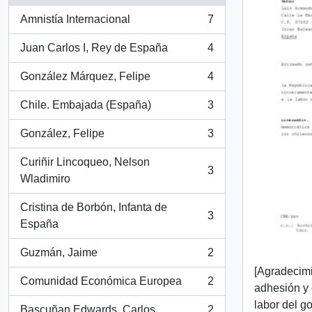
Amnistía Internacional
7
, 7 resultados
Juan Carlos I, Rey de España
4
, 4 resultados
González Márquez, Felipe
4
, 4 resultados
Chile. Embajada (España)
3
, 3 resultados
González, Felipe
3
, 3 resultados
Curiñir Lincoqueo, Nelson
3
, 3 resultados
Wladimiro
Cristina de Borbón, Infanta de
3
, 3 resultados
España
Guzmán, Jaime
2
, 2 resultados
[Agradecimi
Comunidad Económica Europea
2
adhesión y 
, 2 resultados
labor del g
Bascuñan Edwards, Carlos
2