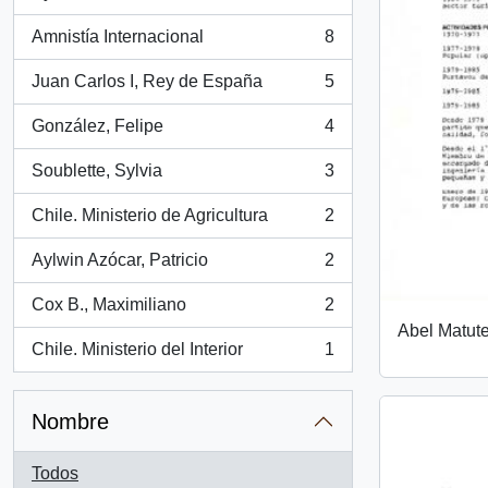
, 14 resultados
Amnistía Internacional
8
, 8 resultados
Juan Carlos I, Rey de España
5
, 5 resultados
González, Felipe
4
, 4 resultados
Soublette, Sylvia
3
, 3 resultados
Chile. Ministerio de Agricultura
2
, 2 resultados
Aylwin Azócar, Patricio
2
, 2 resultados
Cox B., Maximiliano
2
, 2 resultados
Abel Matut
Chile. Ministerio del Interior
1
, 1 resultados
Nombre
Todos