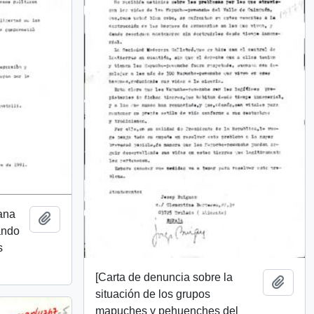
ana
Añadir al portapapeles
tando
s
[Carta de denuncia sobre la
Añadi
situación de los grupos
mapuches y pehuenches del