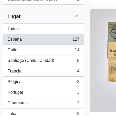
, 2 resultados
Lugar
Todos
España
127
, 127 resultados
Chile
14
, 14 resultados
Santiago (Chile : Ciudad)
9
, 9 resultados
Francia
4
, 4 resultados
Bélgica
3
, 3 resultados
Portugal
3
, 3 resultados
Dinamarca
2
, 2 resultados
Italia
2