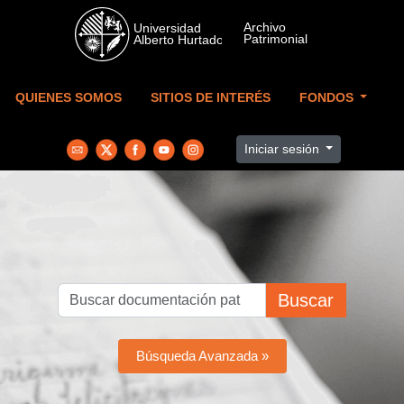
Skip to main content
QUIENES SOMOS
SITIOS DE INTERÉS
FONDOS
Iniciar sesión
Buscar
Búsqueda Avanzada »