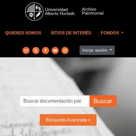
Skip to main content
QUIENES SOMOS
SITIOS DE INTERÉS
FONDOS
Iniciar sesión
Buscar
Búsqueda Avanzada »