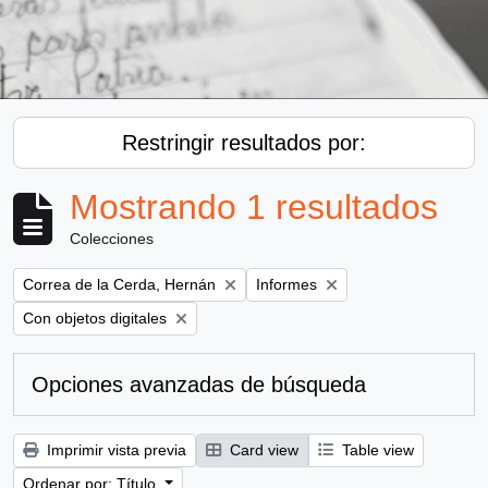
Restringir resultados por:
Mostrando 1 resultados
Colecciones
Remove filter:
Remove filter:
Correa de la Cerda, Hernán
Informes
Remove filter:
Con objetos digitales
Opciones avanzadas de búsqueda
Imprimir vista previa
Card view
Table view
Ordenar por: Título