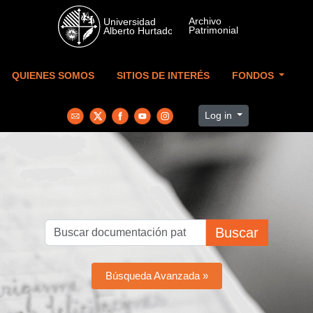
Skip to main content
QUIENES SOMOS
SITIOS DE INTERÉS
FONDOS
Log in
Buscar
Búsqueda Avanzada »