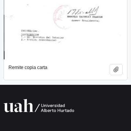
Remite copia carta
Add t