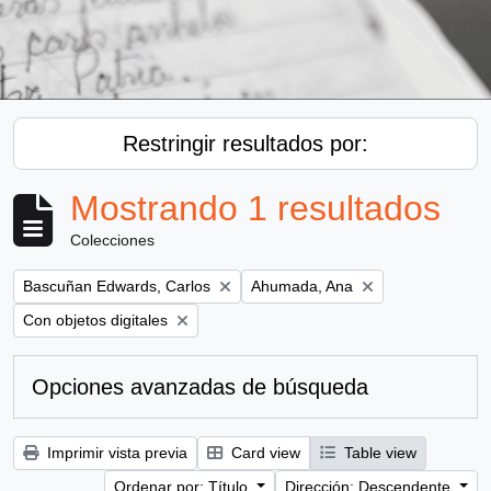
Restringir resultados por:
Mostrando 1 resultados
Colecciones
Remove filter:
Remove filter:
Bascuñan Edwards, Carlos
Ahumada, Ana
Remove filter:
Con objetos digitales
Opciones avanzadas de búsqueda
Imprimir vista previa
Card view
Table view
Ordenar por: Título
Dirección: Descendente