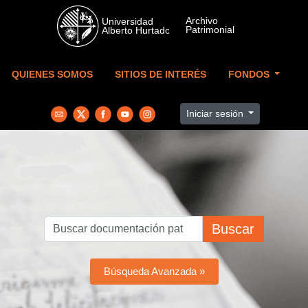
Skip to main content
QUIENES SOMOS
SITIOS DE INTERÉS
FONDOS
Iniciar sesión
Buscar
Búsqueda Avanzada »