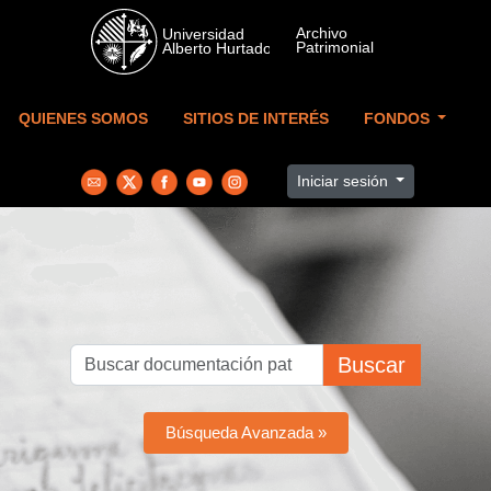
Skip to main content
QUIENES SOMOS
SITIOS DE INTERÉS
FONDOS
Iniciar sesión
Buscar
Búsqueda Avanzada »