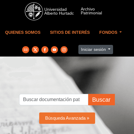
Skip to main content
QUIENES SOMOS
SITIOS DE INTERÉS
FONDOS
Iniciar sesión
Buscar
Búsqueda Avanzada »