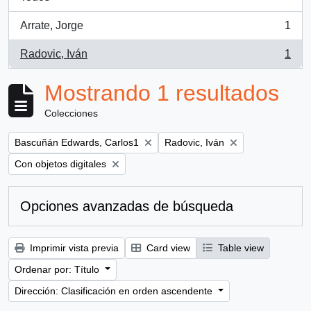
Arrate, Jorge
1
, 1 resultados
Radovic, Iván
1
, 1 resultados
Mostrando 1 resultados
Colecciones
Remove filter:
Remove filter:
Bascuñán Edwards, Carlos1
Radovic, Iván
Remove filter:
Con objetos digitales
Opciones avanzadas de búsqueda
Imprimir vista previa
Card view
Table view
Ordenar por: Título
Dirección: Clasificación en orden ascendente