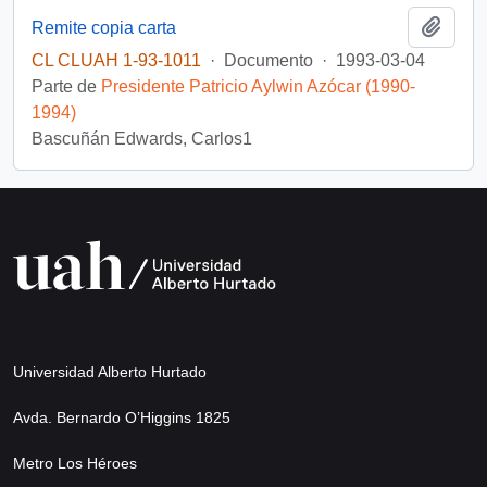
Añadi
Remite copia carta
CL CLUAH 1-93-1011
·
Documento
·
1993-03-04
Parte de
Presidente Patricio Aylwin Azócar (1990-
1994)
Bascuñán Edwards, Carlos1
Universidad Alberto Hurtado
Avda. Bernardo O’Higgins 1825
Metro Los Héroes