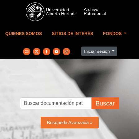
Skip to main content
QUIENES SOMOS
SITIOS DE INTERÉS
FONDOS
Iniciar sesión
Buscar
Búsqueda Avanzada »