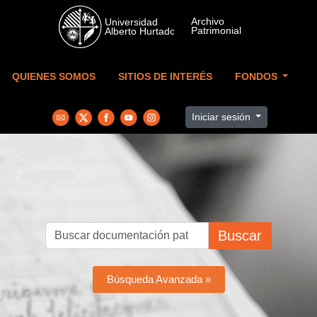
Skip to main content
QUIENES SOMOS
SITIOS DE INTERÉS
FONDOS
Iniciar sesión
Buscar
Búsqueda Avanzada »