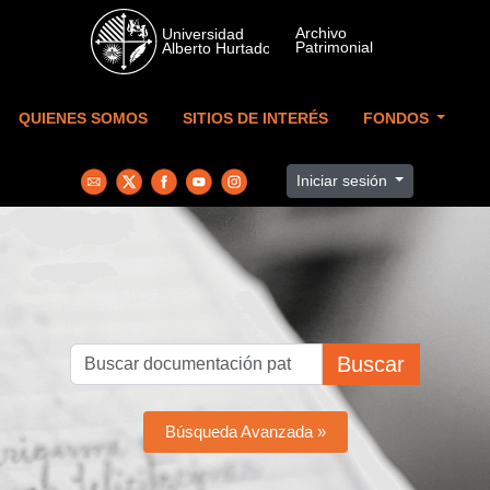
Skip to main content
QUIENES SOMOS
SITIOS DE INTERÉS
FONDOS
Iniciar sesión
Buscar
Búsqueda Avanzada »