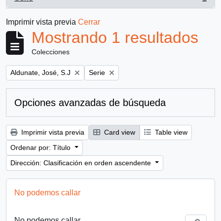
, 1 resultados
Imprimir vista previa
Cerrar
Mostrando 1 resultados
Colecciones
Remove filter:
Remove filter:
Aldunate, José, S.J
Serie
Opciones avanzadas de búsqueda
Imprimir vista previa
Card view
Table view
Ordenar por: Título
Dirección: Clasificación en orden ascendente
No podemos callar
No podemos callar