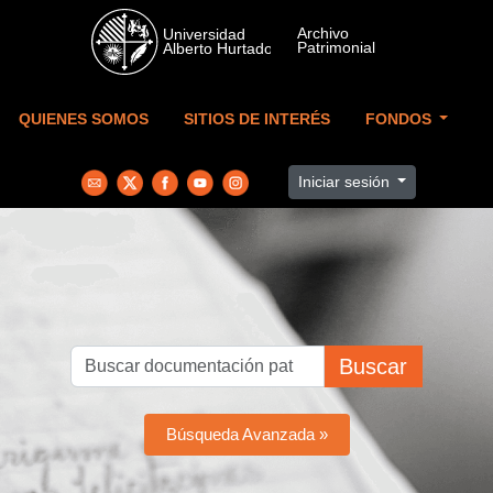
Skip to main content
QUIENES SOMOS
SITIOS DE INTERÉS
FONDOS
Iniciar sesión
Buscar
Búsqueda Avanzada »