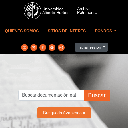
Skip to main content
QUIENES SOMOS
SITIOS DE INTERÉS
FONDOS
Iniciar sesión
Buscar
Búsqueda Avanzada »