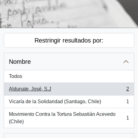
Restringir resultados por:
Nombre
Todos
Aldunate, José, S.J
2
, 2 resultados
Vicaría de la Solidaridad (Santiago, Chile)
1
, 1 resultados
Movimiento Contra la Tortura Sebastián Acevedo
1
, 1 resultados
(Chile)