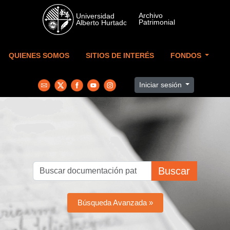
Skip to main content
QUIENES SOMOS
SITIOS DE INTERÉS
FONDOS
Iniciar sesión
Buscar
Búsqueda Avanzada »