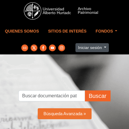
Skip to main content
QUIENES SOMOS
SITIOS DE INTERÉS
FONDOS
Iniciar sesión
Buscar
Búsqueda Avanzada »