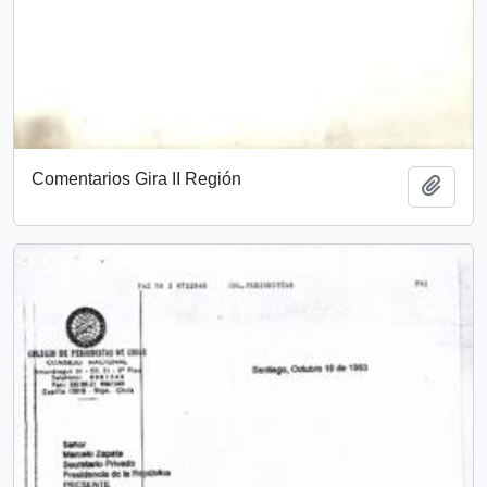
Comentarios Gira II Región
Añadi