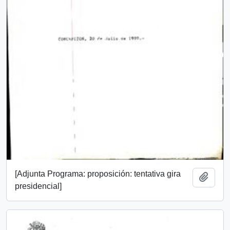
[Adjunta Programa: proposición: tentativa gira
Añadi
presidencial]