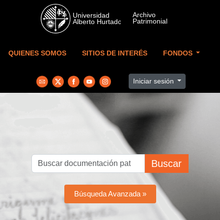
Skip to main content
QUIENES SOMOS
SITIOS DE INTERÉS
FONDOS
Iniciar sesión
Buscar
Búsqueda Avanzada »