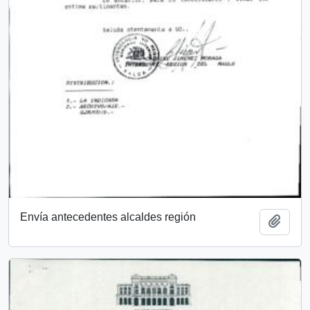
Envía antecedentes alcaldes región
Añadi