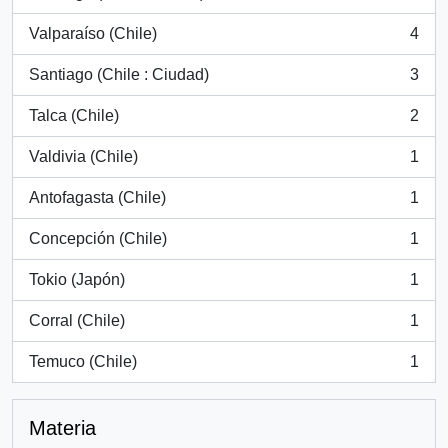
, 20 resultados
Valparaíso (Chile)
4
, 4 resultados
Santiago (Chile : Ciudad)
3
, 3 resultados
Talca (Chile)
2
, 2 resultados
Valdivia (Chile)
1
, 1 resultados
Antofagasta (Chile)
1
, 1 resultados
Concepción (Chile)
1
, 1 resultados
Tokio (Japón)
1
, 1 resultados
Corral (Chile)
1
, 1 resultados
Temuco (Chile)
1
, 1 resultados
Materia