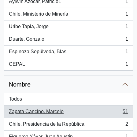
Aylwin Azócar, Patricio1
1
, 1 resultados
Chile. Ministerio de Minería
1
, 1 resultados
Uribe Tapia, Jorge
1
, 1 resultados
Duarte, Gonzalo
1
, 1 resultados
Espinoza Sepúlveda, Blas
1
, 1 resultados
CEPAL
1
, 1 resultados
Nombre
Todos
Zapata Cancino, Marcelo
51
, 51 resultados
Chile. Presidencia de la República
2
, 2 resultados
Figueroa Yávar, Juan Agustín
1