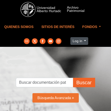
Skip to main content
QUIENES SOMOS
SITIOS DE INTERÉS
FONDOS
Log in
Buscar
Búsqueda Avanzada »