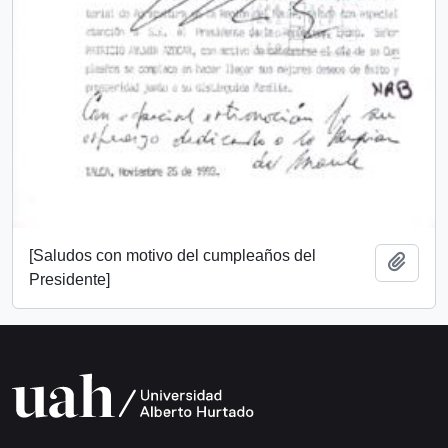
[Saludos con motivo del cumpleaños del
Add t
Presidente]