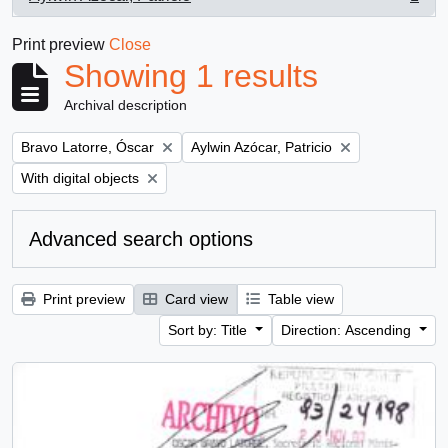
, 1 results
Print preview
Close
Showing 1 results
Archival description
Remove filter:
Remove filter:
Bravo Latorre, Óscar
Aylwin Azócar, Patricio
Remove filter:
With digital objects
Advanced search options
Print preview
Card view
Table view
Sort by: Title
Direction: Ascending