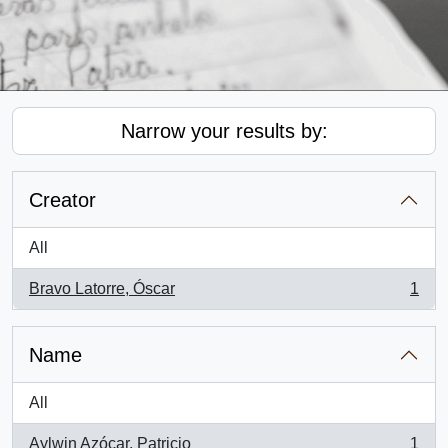
Narrow your results by:
Creator
All
Bravo Latorre, Óscar
1
, 1 results
Name
All
Aylwin Azócar, Patricio
1