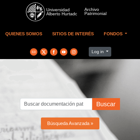
Skip to main content
QUIENES SOMOS
SITIOS DE INTERÉS
FONDOS
Log in
Buscar
Búsqueda Avanzada »