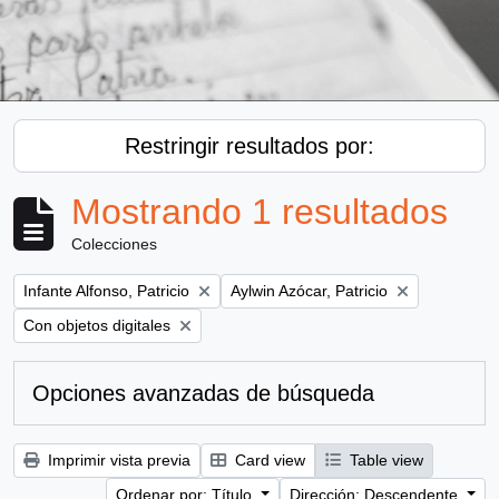
Restringir resultados por:
Mostrando 1 resultados
Colecciones
Remove filter:
Remove filter:
Infante Alfonso, Patricio
Aylwin Azócar, Patricio
Remove filter:
Con objetos digitales
Opciones avanzadas de búsqueda
Imprimir vista previa
Card view
Table view
Ordenar por: Título
Dirección: Descendente