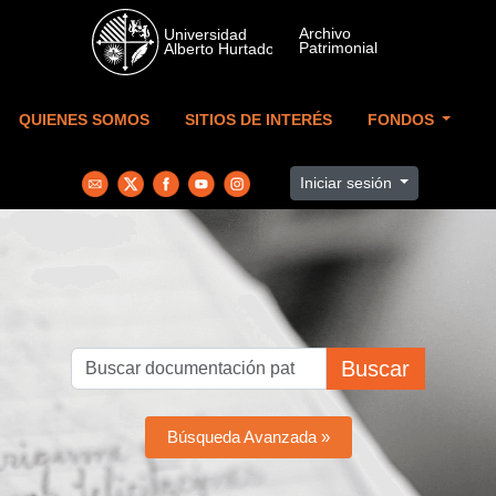
Skip to main content
QUIENES SOMOS
SITIOS DE INTERÉS
FONDOS
Iniciar sesión
Buscar
Búsqueda Avanzada »