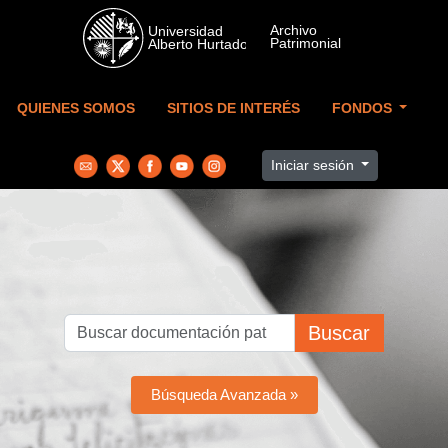
Skip to main content
QUIENES SOMOS
SITIOS DE INTERÉS
FONDOS
Iniciar sesión
Buscar
Búsqueda Avanzada »