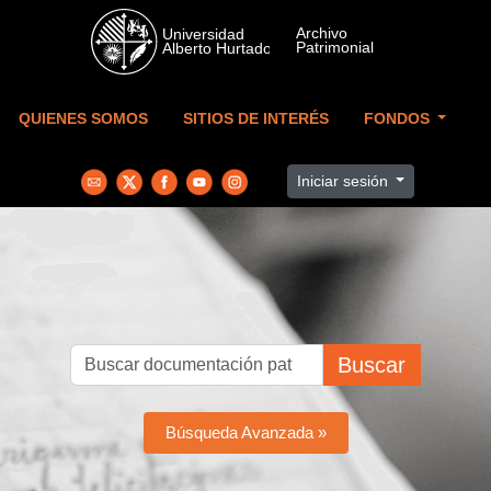
Skip to main content
QUIENES SOMOS
SITIOS DE INTERÉS
FONDOS
Iniciar sesión
Buscar
Búsqueda Avanzada »