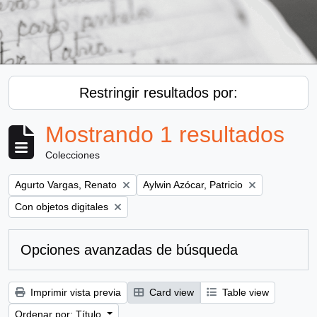
Restringir resultados por:
Mostrando 1 resultados
Colecciones
Remove filter:
Remove filter:
Agurto Vargas, Renato
Aylwin Azócar, Patricio
Remove filter:
Con objetos digitales
Opciones avanzadas de búsqueda
Imprimir vista previa
Card view
Table view
Ordenar por: Título