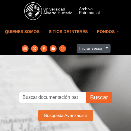
Skip to main content
QUIENES SOMOS
SITIOS DE INTERÉS
FONDOS
Iniciar sesión
Buscar
Búsqueda Avanzada »