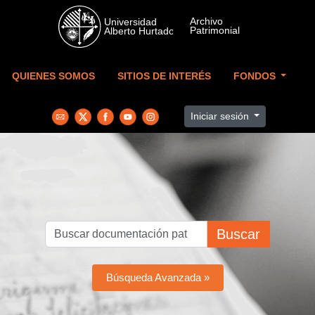
Skip to main content
QUIENES SOMOS
SITIOS DE INTERÉS
FONDOS
Iniciar sesión
Buscar
Búsqueda Avanzada »