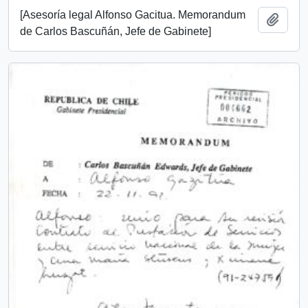
[Asesoría legal Alfonso Gacitua. Memorandum
Añadi
de Carlos Bascuñán, Jefe de Gabinete]