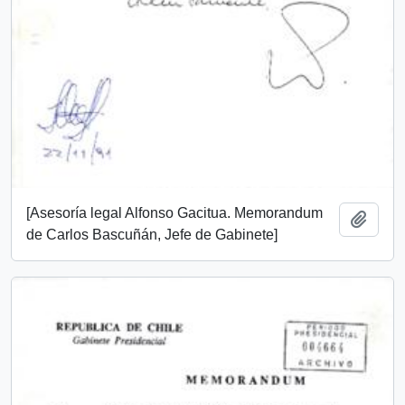
[Asesoría legal Alfonso Gacitua. Memorandum
Añadi
de Carlos Bascuñán, Jefe de Gabinete]