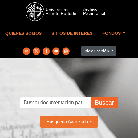
Skip to main content
QUIENES SOMOS
SITIOS DE INTERÉS
FONDOS
Iniciar sesión
Buscar
Búsqueda Avanzada »