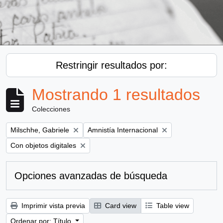
Restringir resultados por:
Mostrando 1 resultados
Colecciones
Remove filter:
Remove filter:
Milschhe, Gabriele
Amnistía Internacional
Remove filter:
Con objetos digitales
Opciones avanzadas de búsqueda
Imprimir vista previa
Card view
Table view
Ordenar por: Título