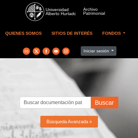
Skip to main content
QUIENES SOMOS
SITIOS DE INTERÉS
FONDOS
Iniciar sesión
Buscar
Búsqueda Avanzada »