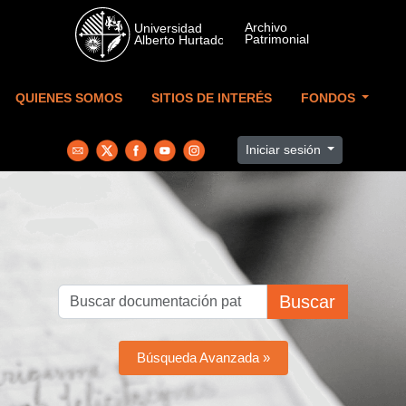
Skip to main content
QUIENES SOMOS
SITIOS DE INTERÉS
FONDOS
Iniciar sesión
Buscar
Búsqueda Avanzada »