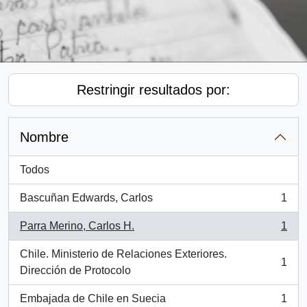
Restringir resultados por:
Nombre
Todos
Bascuñan Edwards, Carlos
1
, 1 resultados
Parra Merino, Carlos H.
1
, 1 resultados
Chile. Ministerio de Relaciones Exteriores.
1
, 1 resultados
Dirección de Protocolo
Embajada de Chile en Suecia
1
, 1 resultados