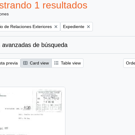
trando 1 resultados
iones
Remove filter:
rio de Relaciones Exteriores
Expediente
 avanzadas de búsqueda
sta previa
Card view
Table view
Orde