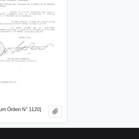
m Órden N° 1120]
Añadir al portapapeles