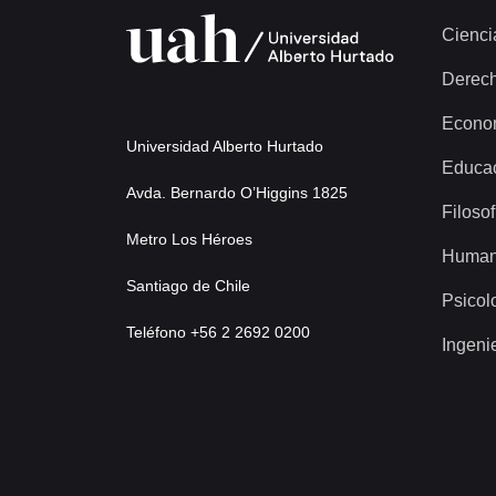
Cienci
Derec
Econo
Universidad Alberto Hurtado
Educa
Avda. Bernardo O’Higgins 1825
Filosof
Metro Los Héroes
Human
Santiago de Chile
Psicol
Teléfono +56 2 2692 0200
Ingeni