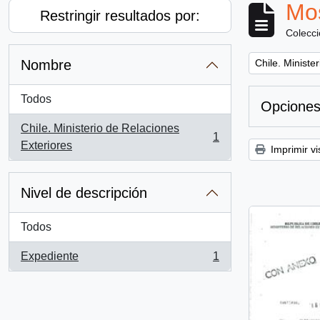
Mos
Restringir resultados por:
Colecc
Remove filter:
Nombre
Chile. Ministe
Todos
Opciones
Chile. Ministerio de Relaciones
1
, 1 resultados
Exteriores
Imprimir vi
Nivel de descripción
Todos
Expediente
1
, 1 resultados