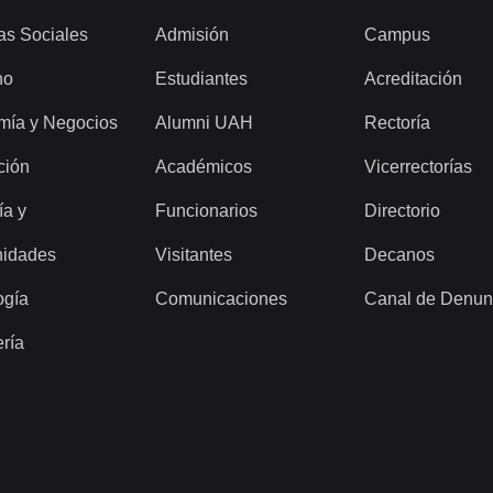
as Sociales
Admisión
Campus
ho
Estudiantes
Acreditación
mía y Negocios
Alumni UAH
Rectoría
ción
Académicos
Vicerrectorías
ía y
Funcionarios
Directorio
idades
Visitantes
Decanos
ogía
Comunicaciones
Canal de Denun
ería