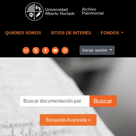
Skip to main content
QUIENES SOMOS
SITIOS DE INTERÉS
FONDOS
Iniciar sesión
Buscar
Búsqueda Avanzada »