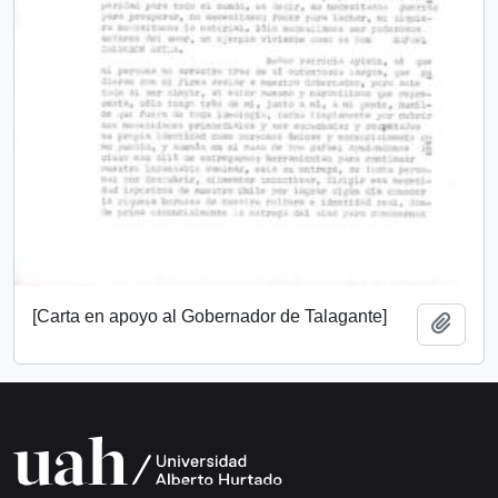
[Carta en apoyo al Gobernador de Talagante]
Añadi