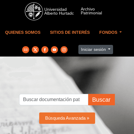
Skip to main content
QUIENES SOMOS
SITIOS DE INTERÉS
FONDOS
Iniciar sesión
Buscar
Búsqueda Avanzada »