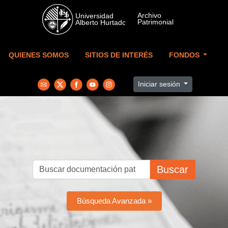
Skip to main content
QUIENES SOMOS
SITIOS DE INTERÉS
FONDOS
Iniciar sesión
Buscar
Búsqueda Avanzada »